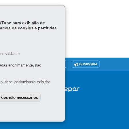
ouTube para exibição de
tamos os cookies a partir das
o visitante.
O SITE
DENUNCIE CORRUPÇÃO
OUVIDORIA
tadas anonimamente, não
vídeos institucionais exibidos
okies não-necessários
draw consent