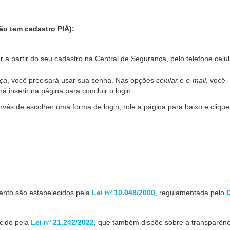
ão tem cadastro PIÁ):
 a partir do seu cadastro na Central de Segurança, pelo telefone celul
nça
, você precisará usar sua senha. Nas opções
celular
e
e-mail
, você
 inserir na página para concluir o login
invés de escolher uma forma de login, role a página para baixo e clique
mento são estabelecidos pela
Lei nº 10.048/2000
, regulamentada pelo
ecido pela
Lei nº 21.242/2022
, que também dispõe sobre a transparênc