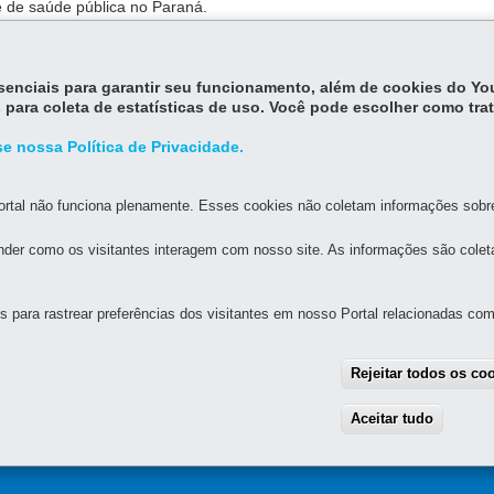
 de saúde pública no Paraná.
contato com a
Ouvidoria da Secretaria de Saúde
.
essenciais para garantir seu funcionamento, além de cookies do Y
 para coleta de estatísticas de uso. Você pode escolher como tra
e nossa Política de Privacidade.
rtal não funciona plenamente. Esses cookies não coletam informações sobre 
MAPA D
der como os visitantes interagem com nosso site. As informações são cole
para rastrear preferências dos visitantes em nosso Portal relacionadas com 
MATOLOGIA SANITÁRIA DO PARANÁ
epiné, 1115 - Jardim Esmeralda
R
Rejeitar todos os co
MAPA
neas.pr.gov.br
Aceitar tudo
With
7