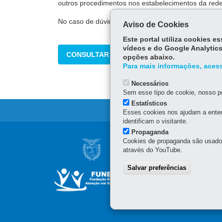
outros procedimentos nos estabelecimentos da rede
No caso de dúvidas ou esclarecimentos, entre em 
Aviso de Cookies
Este portal utiliza cookies 
vídeos e do Google Analytics
CONSULTAR
opções abaixo.
Para mais informações, acess
Necessários
Sem esse tipo de cookie, nosso po
Estatísticos
Esses cookies nos ajudam a enten
identificam o visitante.
Propaganda
Navegação
Cookies de propaganda são usados 
HOSPITAL DE DER
através do YouTube.
principal
Avenida Frei Rui Guido D
Salvar preferências
83301-390
-
Piraquara
-
P
41 3542-2882
E-mail: contato.hdspr@fu
CNPJ: 76.416.866/0041-3