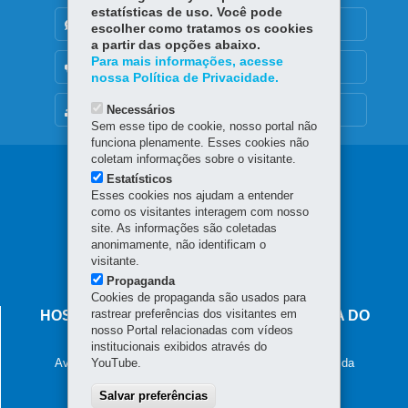
estatísticas de uso. Você pode
DENUNCIE CORRUPÇÃO
escolher como tratamos os cookies
a partir das opções abaixo.
Para mais informações, acesse
OUVIDORIA
nossa Política de Privacidade.
Necessários
MAPA DO SITE
Sem esse tipo de cookie, nosso portal não
funciona plenamente. Esses cookies não
coletam informações sobre o visitante.
Navegação
Estatísticos
Esses cookies nos ajudam a entender
principal
como os visitantes interagem com nosso
site. As informações são coletadas
anonimamente, não identificam o
visitante.
Propaganda
Cookies de propaganda são usados para
rastrear preferências dos visitantes em
HOSPITAL DE DERMATOLOGIA SANITÁRIA DO
nosso Portal relacionadas com vídeos
PARANÁ
institucionais exibidos através do
Avenida Frei Rui Guido Depiné, 1115 - Jardim Esmeralda
YouTube.
83301-390
-
Piraquara
-
PR
MAPA
41 3542-2882
Salvar preferências