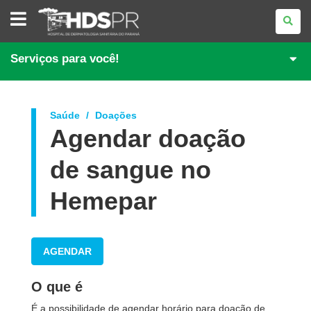
HOSPITAL
DE
DERMATOLOGIA
SANITÁRIA
DO
Serviços para você!
PARANÁ
Saúde
Doações
Agendar doação
de sangue no
Hemepar
AGENDAR
O que é
É a possibilidade de agendar horário para doação de