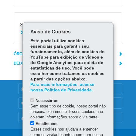
Serviços Relacionados:
Aviso de Cookies
Agendar doação de sangue no Hemepar
Este portal utiliza cookies
essenciais para garantir seu
funcionamento, além de cookies do
ÓRGÃO RESPONSÁVEL
YouTube para exibição de vídeos e
do Google Analytics para coleta de
DEIXE SUA OPINIÃO
estatísticas de uso. Você pode
escolher como tratamos os cookies
a partir das opções abaixo.
Para mais informações, acesse
DENUNCIE CORRUPÇÃO
nossa Política de Privacidade.
Necessários
OUVIDORIA
Sem esse tipo de cookie, nosso portal não
funciona plenamente. Esses cookies não
coletam informações sobre o visitante.
MAPA DO SITE
Estatísticos
Esses cookies nos ajudam a entender
como os visitantes interagem com nosso