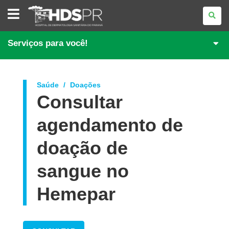
HOSPITAL
DE
DERMATOLOGIA
SANITÁRIA
DO
Serviços para você!
PARANÁ
Saúde
Doações
Consultar
agendamento de
doação de
sangue no
Hemepar