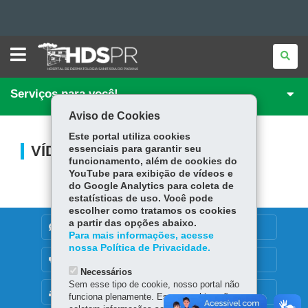
HOSPITAL
Ir
DE
DERMATOLOGIA
para
Ir
SANITÁRIA
DO
Serviços para você!
PARANÁ
para
Ir
o
Aviso de Cookies
conteúdo
Mapa
para
a
Este portal utiliza cookies
navegação
do
a
VÍDEOS
essenciais para garantir seu
funcionamento, além de cookies do
busca
site
YouTube para exibição de vídeos e
do Google Analytics para coleta de
estatísticas de uso. Você pode
escolher como tratamos os cookies
a partir das opções abaixo.
DENUNCIE CORRUPÇÃO
Para mais informações, acesse
nossa Política de Privacidade.
OUVIDORIA
Necessários
Sem esse tipo de cookie, nosso portal não
MAPA DO SITE
funciona plenamente. Esses cookies não