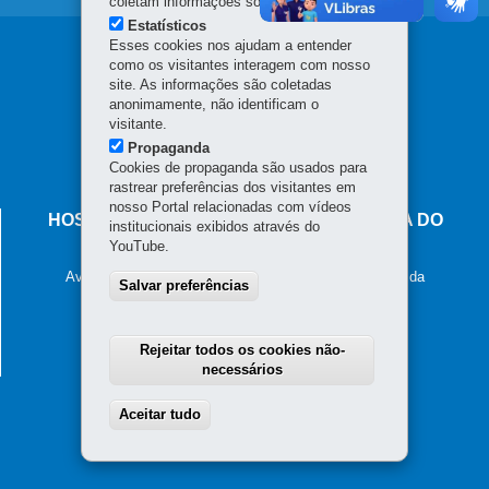
coletam informações sobre o visitante.
Estatísticos
Esses cookies nos ajudam a entender
Navegação
como os visitantes interagem com nosso
principal
site. As informações são coletadas
anonimamente, não identificam o
visitante.
Propaganda
Cookies de propaganda são usados para
rastrear preferências dos visitantes em
nosso Portal relacionadas com vídeos
HOSPITAL DE DERMATOLOGIA SANITÁRIA DO
institucionais exibidos através do
PARANÁ
YouTube.
Avenida Frei Rui Guido Depiné, 1115 - Jardim Esmeralda
Salvar preferências
83301-390
-
Piraquara
-
PR
MAPA
41 3542-2882
E-mail: contato.hdspr@funeas.pr.gov.br
Rejeitar todos os cookies não-
CNPJ: 76.416.866/0041-37
necessários
Aceitar tudo
Withdraw consent