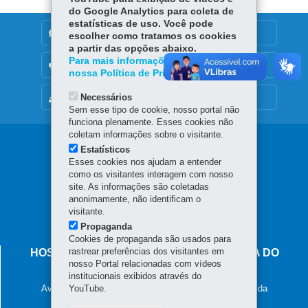
do Google Analytics para coleta de
estatísticas de uso. Você pode
DENUNCIE CORRUPÇÃO
escolher como tratamos os cookies
a partir das opções abaixo.
Para mais informações, acesse
OUVIDORIA
nossa Política de Privacidade.
Necessários
MAPA DO SITE
Sem esse tipo de cookie, nosso portal não
funciona plenamente. Esses cookies não
coletam informações sobre o visitante.
Navegação
Estatísticos
Esses cookies nos ajudam a entender
principal
como os visitantes interagem com nosso
site. As informações são coletadas
anonimamente, não identificam o
visitante.
Propaganda
Cookies de propaganda são usados para
rastrear preferências dos visitantes em
HOSPITAL DE DERMATOLOGIA SANITÁRIA DO
nosso Portal relacionadas com vídeos
PARANÁ
institucionais exibidos através do
Avenida Frei Rui Guido Depiné, 1115 - Jardim Esmeralda
YouTube.
83301-390
-
Piraquara
-
PR
MAPA