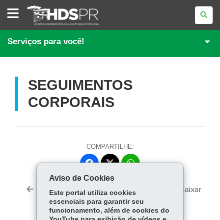
HOSPITAL
DE
DERMATOLOGIA
SANITÁRIA
DO
Serviços para você!
PARANÁ
SEGUIMENTOS
CORPORAIS
COMPARTILHE:
Fa
W
ce
ha
Aviso de Cookies
Tw
bo
ts
Voltar
Início
Imprimir
Baixar
Este portal utiliza cookies
itt
ok
Ap
essenciais para garantir seu
er
p
funcionamento, além de cookies do
YouTube para exibição de vídeos e